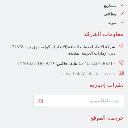
ﻣﺷﺎرﯾﻊ
وظﺎﺋف
تنويه
ﻣﻌﻠوﻣﺎت اﻟﺷرﻛﺔ
شركة الاتحاد لخدمات الطاقة (الإتحاد إسكو) صندوق بريد 37578 ،
دبي الإمارات العربية المتحدة
+971 (0)4 203 40 02 :هاتف
فاكس: +971 (0) 4 322 90 34
etihad.info@etihadesco.com
ﻧﺷرات إﺧﺑﺎرﯾﺔ
ﺧرﯾطﺔ اﻟﻣوﻗﻊ