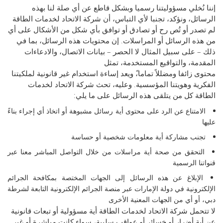
إننا نُخلي مسؤوليتنا رسميا وبشكل قاطع عن أي صلة لنا بهذه
الرسائل، ونؤكد، تجنبا لأي التباس، أن شركة الاتحاد لخدمات الطاقة
لم تصدر أو تُص رح أو تصادق أو توافق بأي شكل من الأشكال على أي
من هذه الرسائل أو المراسلات. إن محتويات هذه الرسائل، بما في
ذلك – على سبيل المثال لا الحصر – بيانات الاتصال، والادعاءات
المقدمة، والتواقيع المستخدمة، تمثل
محتوى زائفا ومضللاً تماما،ً ويعد إساءة استخدام غير قانونية لملكيتنا
الفكرية وهويتنا المؤسسية. وعليه، تحث شركة الاتحاد لخدمات
الطاقة كل من يتلقى هذه الرسائل على ما يلي:
الامتناع عن الرد على محتوى أية رسائل مشبوهة أو اتخاذ أي إجراء بناءً
عليها
تجنب مشاركة أية معلومات شخصية أو حساسة
التحقق من صحة أية مراسلات من خلال التواصل المباشر معنا عبر
قنواتنا الرسمية
الإبلاغ عن هذه الرسائل إلى الجهات المختصة بمكافحة الجرائم
الإلكترونية في دولة الإمارات عبر منصة الجرائم الإلكترونية التابعة لشرطة
دبي، أو أي من الجهات المعنية الأخرى
لا تتحمل شركة الاتحاد لخدمات الطاقة أية مسؤولية أو تبعات قانونية
عن أية أضرار أو خسائر أو عواقب سلبية، سواء كانت مباشرة أو غير