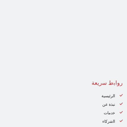
رواﺑط ﺳرﯾﻌﺔ
الرئيسية
نبذة عن
ﺧدﻣﺎت
اﻟﺷرﻛﺎء