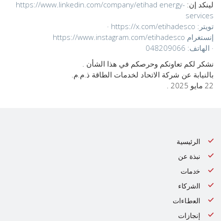
لينكد إن:
-https://www.linkedin.com/company/etihad energy
services
تويتر:
https://x.com/etihadesco
·
إنستغرام
https://www.instagram.com/etihadesco
· الهاتف: 048209066
نشكر لكم تعاونكم وحرصكم في هذا الشأن .
بالنيابة عن شركة الاتحاد لخدمات الطاقة ذ.م.م.
22 مايو 2025 .
الرئيسية
نبذة عن
ﺧدﻣﺎت
اﻟﺷرﻛﺎء
اﻟﻌطﺎءات
إنجازات