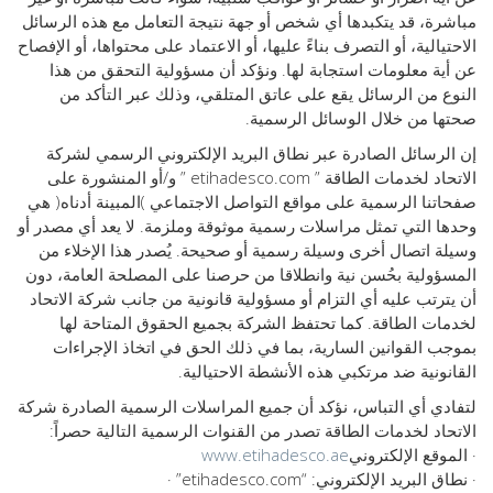
مباشرة، قد يتكبدها أي شخص أو جهة نتيجة التعامل مع هذه الرسائل
الاحتيالية، أو التصرف بناءً عليها، أو الاعتماد على محتواها، أو الإفصاح
عن أية معلومات استجابة لها. ونؤكد أن مسؤولية التحقق من هذا
النوع من الرسائل يقع على عاتق المتلقي، وذلك عبر التأكد من
صحتها من خلال الوسائل الرسمية.
إن الرسائل الصادرة عبر نطاق البريد الإلكتروني الرسمي لشركة
الاتحاد لخدمات الطاقة ” etihadesco.com ” و/أو المنشورة على
صفحاتنا الرسمية على مواقع التواصل الاجتماعي )المبينة أدناه( هي
وحدها التي تمثل مراسلات رسمية موثوقة وملزمة. لا يعد أي مصدر أو
وسيلة اتصال أخرى وسيلة رسمية أو صحيحة. يُصدر هذا الإخلاء من
المسؤولية بحُسن نية وانطلاقا من حرصنا على المصلحة العامة، دون
أن يترتب عليه أي التزام أو مسؤولية قانونية من جانب شركة الاتحاد
لخدمات الطاقة. كما تحتفظ الشركة بجميع الحقوق المتاحة لها
بموجب القوانين السارية، بما في ذلك الحق في اتخاذ الإجراءات
القانونية ضد مرتكبي هذه الأنشطة الاحتيالية.
لتفادي أي التباس، نؤكد أن جميع المراسلات الرسمية الصادرة شركة
الاتحاد لخدمات الطاقة تصدر من القنوات الرسمية التالية حصراً:
· الموقع الإلكتروني
www.etihadesco.ae
· نطاق البريد الإلكتروني: “etihadesco.com” ·