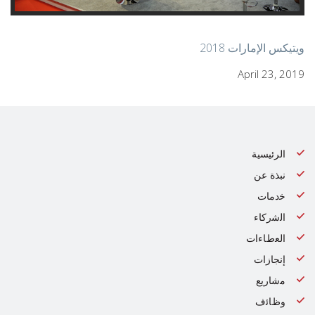
ويتيكس الإمارات 2018
April 23, 2019
الرئيسية
نبذة عن
ﺧدﻣﺎت
اﻟﺷرﻛﺎء
اﻟﻌطﺎءات
إنجازات
ﻣﺷﺎرﯾﻊ
وظﺎﺋف