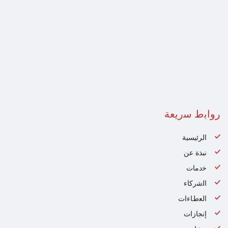
رواﺑط ﺳرﯾﻌﺔ
الرئيسية
نبذة عن
ﺧدﻣﺎت
اﻟﺷرﻛﺎء
اﻟﻌطﺎءات
إنجازات