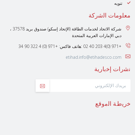
تنويه
ﻣﻌﻠوﻣﺎت اﻟﺷرﻛﺔ
شركة الاتحاد لخدمات الطاقة (الإتحاد إسكو) صندوق بريد 37578 ،
دبي الإمارات العربية المتحدة
+971 (0)4 203 40 02 :هاتف
فاكس: +971 (0) 4 322 90 34
etihad.info@etihadesco.com
ﻧﺷرات إﺧﺑﺎرﯾﺔ
ﺧرﯾطﺔ اﻟﻣوﻗﻊ