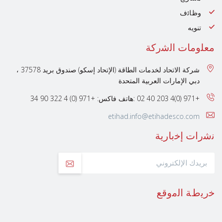
وظﺎﺋف
تنويه
ﻣﻌﻠوﻣﺎت اﻟﺷرﻛﺔ
شركة الاتحاد لخدمات الطاقة (الإتحاد إسكو) صندوق بريد 37578 ،
دبي الإمارات العربية المتحدة
+971 (0)4 203 40 02 :هاتف
فاكس: +971 (0) 4 322 90 34
etihad.info@etihadesco.com
ﻧﺷرات إﺧﺑﺎرﯾﺔ
ﺧرﯾطﺔ اﻟﻣوﻗﻊ