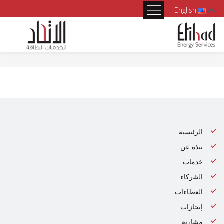
English
الرئيسية
نبذة عن
ﺧدﻣﺎت
اﻟﺷرﻛﺎء
اﻟﻌطﺎءات
إنجازات
ﻣﺷﺎرﯾﻊ