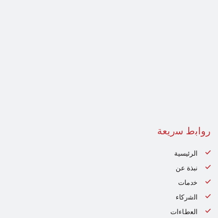
رواﺑط ﺳرﯾﻌﺔ
الرئيسية
نبذة عن
ﺧدﻣﺎت
اﻟﺷرﻛﺎء
اﻟﻌطﺎءات