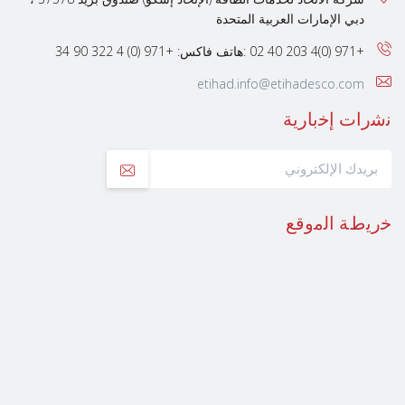
دبي الإمارات العربية المتحدة
+971 (0)4 203 40 02 :هاتف
فاكس: +971 (0) 4 322 90 34
etihad.info@etihadesco.com
ﻧﺷرات إﺧﺑﺎرﯾﺔ
ﺧرﯾطﺔ اﻟﻣوﻗﻊ