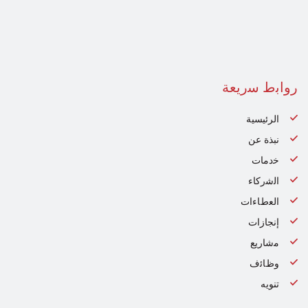
رواﺑط ﺳرﯾﻌﺔ
الرئيسية
نبذة عن
ﺧدﻣﺎت
اﻟﺷرﻛﺎء
اﻟﻌطﺎءات
إنجازات
ﻣﺷﺎرﯾﻊ
وظﺎﺋف
تنويه