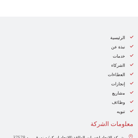
الرئيسية
نبذة عن
ﺧدﻣﺎت
اﻟﺷرﻛﺎء
اﻟﻌطﺎءات
إنجازات
ﻣﺷﺎرﯾﻊ
وظﺎﺋف
تنويه
ﻣﻌﻠوﻣﺎت اﻟﺷرﻛﺔ
شركة الاتحاد لخدمات الطاقة (الإتحاد إسكو) صندوق بريد 37578 ،